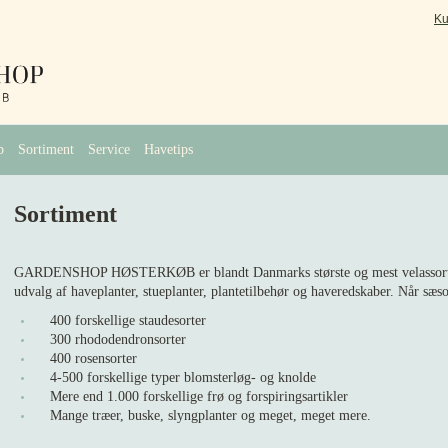
Ku
b
Sortiment
Service
Havetips
Sortiment
GARDENSHOP HØSTERKØB er blandt Danmarks største og mest velassortere
udvalg af haveplanter, stueplanter, plantetilbehør og haveredskaber. Når sæso
400 forskellige staudesorter
300 rhododendronsorter
400 rosensorter
4-500 forskellige typer blomsterløg- og knolde
Mere end 1.000 forskellige frø og forspiringsartikler
Mange træer, buske, slyngplanter og meget, meget mere.