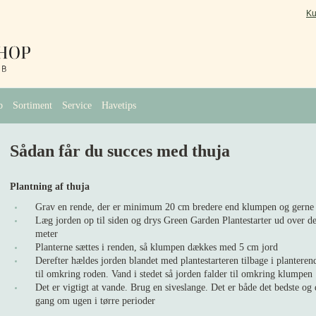
Ku
b
Sortiment
Service
Havetips
Sådan får du succes med thuja
Plantning af thuja
Grav en rende, der er minimum 20 cm bredere end klumpen og gerne
Læg jorden op til siden og drys Green Garden Plantestarter ud over de
meter
Planterne sættes i renden, så klumpen dækkes med 5 cm jord
Derefter hældes jorden blandet med plantestarteren tilbage i planter
til omkring roden. Vand i stedet så jorden falder til omkring klumpen
Det er vigtigt at vande. Brug en siveslange. Det er både det bedste og 
gang om ugen i tørre perioder