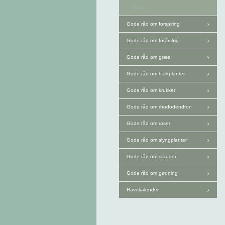
Thuja
Gode råd om forspiring
Gode råd om forårsløg
Gode råd om græs
Gode råd om hækplanter
Gode råd om krukker
Gode råd om rhododendron
Gode råd om roser
Gode råd om slyngplanter
Gode råd om stauder
Gode råd om gødning
Havekalender