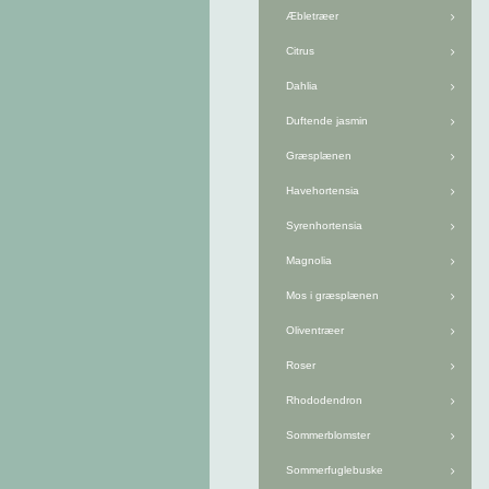
Æbletræer
Citrus
Dahlia
Duftende jasmin
Græsplænen
Havehortensia
Syrenhortensia
Magnolia
Mos i græsplænen
Oliventræer
Roser
Rhododendron
Sommerblomster
Sommerfuglebuske