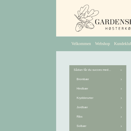
Velkommen
Webshop
Kundeklu
Sådan får du succes med...
Brombær
Hindbær
Krydderurter
Jordbær
Ribs
Solbær