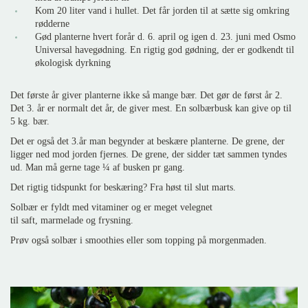
Kom 20 liter vand i hullet. Det får jorden til at sætte sig omkring
rødderne
Gød planterne hvert forår d. 6. april og igen d. 23. juni med Osmo
Universal havegødning. En rigtig god gødning, der er godkendt til
økologisk dyrkning
Det første år giver planterne ikke så mange bær. Det gør de først år 2.
Det 3. år er normalt det år, de giver mest. En solbærbusk kan give op til
5 kg. bær.
Det er også det 3.år man begynder at beskære planterne. De grene, der
ligger ned mod jorden fjernes. De grene, der sidder tæt sammen tyndes
ud. Man må gerne tage ¼ af busken pr gang.
Det rigtig tidspunkt for beskæring? Fra høst til slut marts.
Solbær er fyldt med vitaminer og er meget velegnet
til saft, marmelade og frysning.
Prøv også solbær i smoothies eller som topping på morgenmaden.