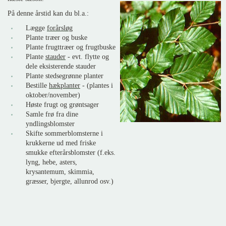
På denne årstid kan du bl.a.:
Lægge
forårsløg
Plante træer og buske
Plante frugttræer og frugtbuske
Plante
stauder
- evt. flytte og
dele eksisterende stauder
Plante stedsegrønne planter
Bestille
hækplanter
- (plantes i
oktober/november)
Høste frugt og grøntsager
Samle frø fra dine
yndlingsblomster
Skifte sommerblomsterne i
krukkerne ud med friske
smukke efterårsblomster (f.eks.
lyng, hebe, asters,
krysantemum, skimmia,
græsser, bjergte, allunrod osv.)